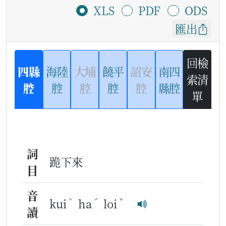
XLS
PDF
ODS
匯出
回檢
四縣
海陸
大埔
饒平
詔安
南四
索清
腔
腔
腔
腔
腔
縣腔
單
詞
跪下來
目
音
ˋ
ˊ
ˇ
kui
ha
loi
讀