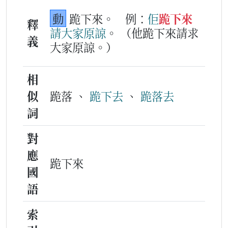
動
跪下來。
例：
佢
跪下來
釋
請
大家
原諒
。
（他跪下來請求
義
大家原諒。）
相
似
跪落 、
跪下去
、
跪落去
詞
對
應
跪下來
國
語
索