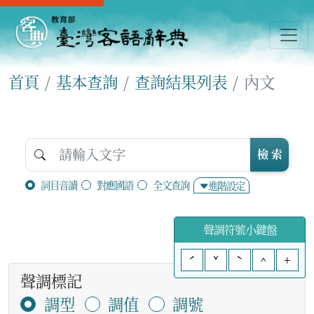
首頁
基本查詢
查詢結果列表
內文
檢 索
詞目音讀
對應國語
全文查詢
進階設定
聲調符號小鍵盤
ˊ
ˇ
ˋ
^
+
聲調標記
調型
調值
調號