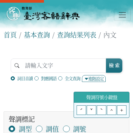
首頁
基本查詢
查詢結果列表
內文
檢 索
詞目音讀
對應國語
全文查詢
進階設定
聲調符號小鍵盤
ˊ
ˇ
ˋ
^
+
聲調標記
調型
調值
調號