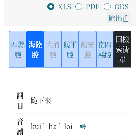
XLS
PDF
ODS
匯出
回檢
四縣
海陸
大埔
饒平
詔安
南四
索清
腔
腔
腔
腔
腔
縣腔
單
詞
跪下來
目
音
ˊ
ˋ
kui
ha
loi
讀