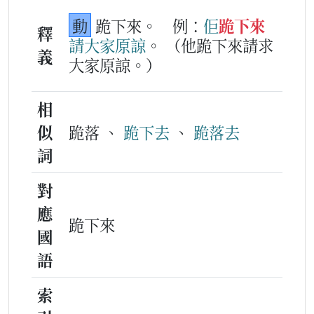
動
跪下來。
例：
佢
跪下來
釋
請
大家
原諒
。
（他跪下來請求
義
大家原諒。）
相
似
跪落 、
跪下去
、
跪落去
詞
對
應
跪下來
國
語
索