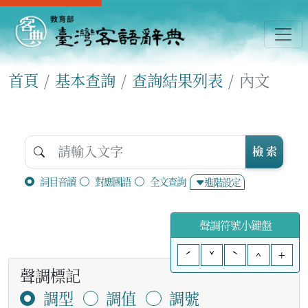
首頁
基本查詢
查詢結果列表
內文
檢 索
詞目音讀
對應國語
全文查詢
進階設定
聲調符號小鍵盤
ˊ
ˇ
ˋ
^
+
聲調標記
調型
調值
調號