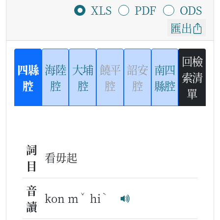
XLS
PDF
ODS
匯出
回檢
四縣
海陸
大埔
饒平
詔安
南四
索清
腔
腔
腔
腔
腔
縣腔
單
詞
看毋起
目
音
ˇ
ˋ
kon m
hi
讀