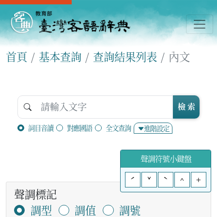
首頁
基本查詢
查詢結果列表
內文
檢 索
詞目音讀
對應國語
全文查詢
進階設定
聲調符號小鍵盤
ˊ
ˇ
ˋ
^
+
聲調標記
調型
調值
調號