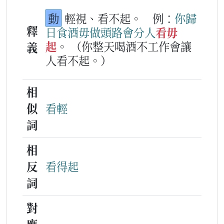
動
輕視、看不起。
例：
你
歸
釋
日
食酒
毋
做頭路
會
分
人
看毋
起
。
（你整天喝酒不工作會讓
義
人看不起。）
相
似
看輕
詞
相
反
看得起
詞
對