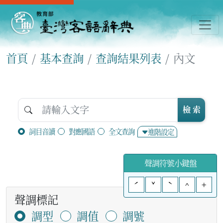
首頁
基本查詢
查詢結果列表
內文
檢 索
詞目音讀
對應國語
全文查詢
進階設定
聲調符號小鍵盤
ˊ
ˇ
ˋ
^
+
聲調標記
調型
調值
調號