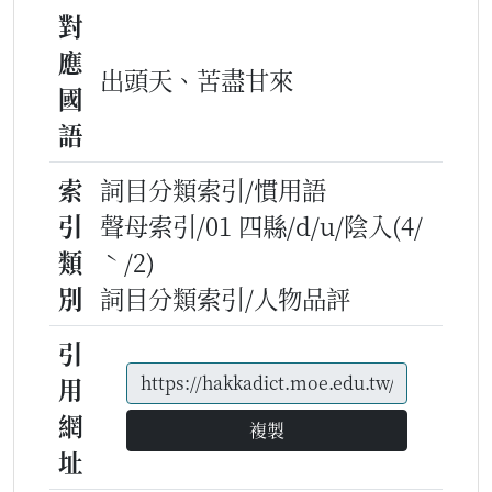
對
應
出頭天、苦盡甘來
國
語
索
詞目分類索引/慣用語
引
聲母索引/01 四縣/d/u/陰入(4/
類
ˋ/2)
別
詞目分類索引/人物品評
引
用
網
複製
址