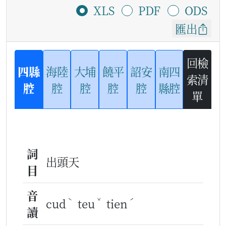
XLS
PDF
ODS
匯出
回檢
四縣
海陸
大埔
饒平
詔安
南四
索清
腔
腔
腔
腔
腔
縣腔
單
詞
出頭天
目
音
ˋ
ˇ
ˊ
cud
teu
tien
讀