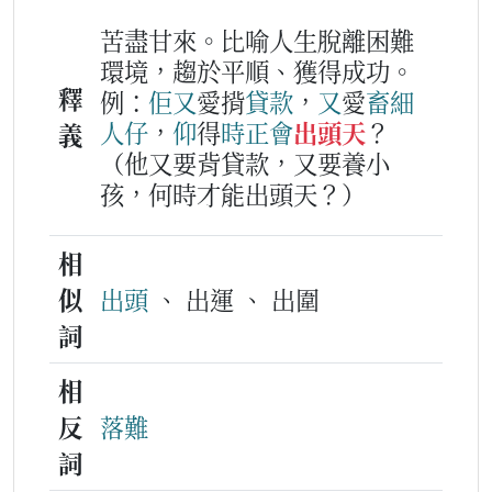
苦盡甘來。比喻人生脫離困難
環境，趨於平順、獲得成功。
釋
例：
佢
又
愛揹
貸款
，
又
愛
畜
細
人仔
，
仰
得
時
正會
出頭天
？
義
（他又要背貸款，又要養小
孩，何時才能出頭天？）
相
似
出頭
、 出運 、 出圍
詞
相
反
落難
詞