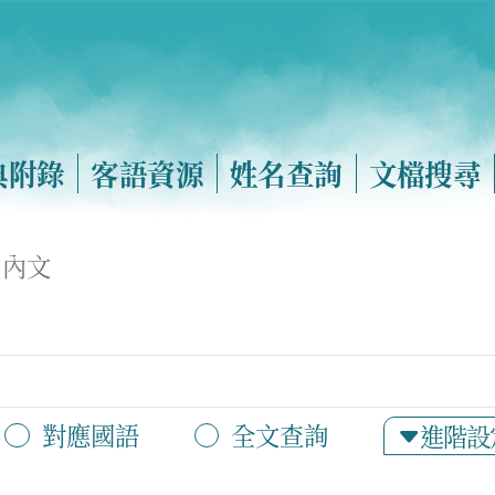
典附錄
客語資源
姓名查詢
文檔搜尋
內文
對應國語
全文查詢
進階設