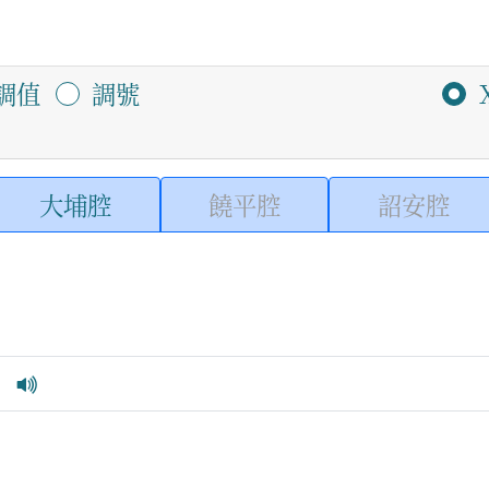
調值
調號
大埔腔
饒平腔
詔安腔
d