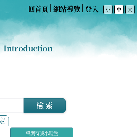
回首頁
網站導覽
登入
:::
小
中
大
Introduction
檢 索
定
聲調符號小鍵盤