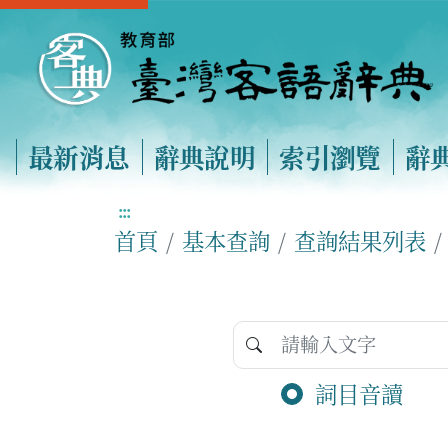
最新消息
辭典說明
索引瀏覽
辭
:::
首頁
基本查詢
查詢結果列表
詞目音讀