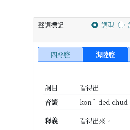
聲調標記
調型
四縣腔
海陸腔
詞目
看得出
ˇ
音讀
kon
ded chu
釋義
看得出來。