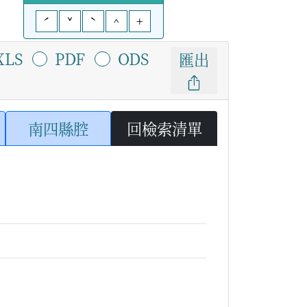
ˊ
ˇ
ˋ
^
+
XLS
PDF
ODS
匯出
南四縣腔
回檢索清單