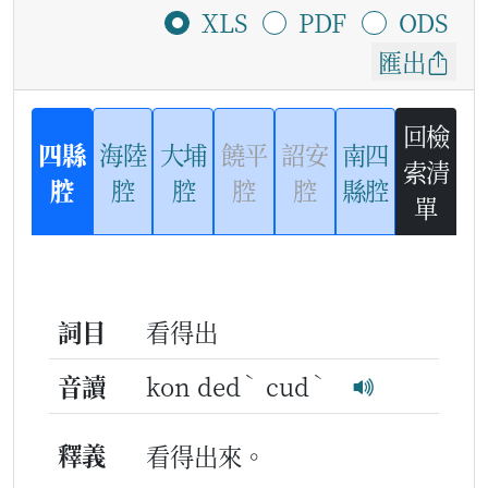
XLS
PDF
ODS
匯出
回檢
四縣
海陸
大埔
饒平
詔安
南四
索清
腔
腔
腔
腔
腔
縣腔
單
詞目
看得出
ˋ
ˋ
音讀
kon ded
cud
釋義
看得出來。