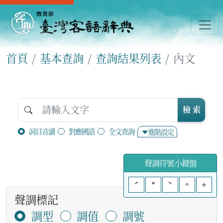
首頁
基本查詢
查詢結果列表
內文
檢 索
詞目音讀
對應國語
全文查詢
進階設定
聲調符號小鍵盤
ˊ
ˇ
ˋ
^
+
聲調標記
調型
調值
調號