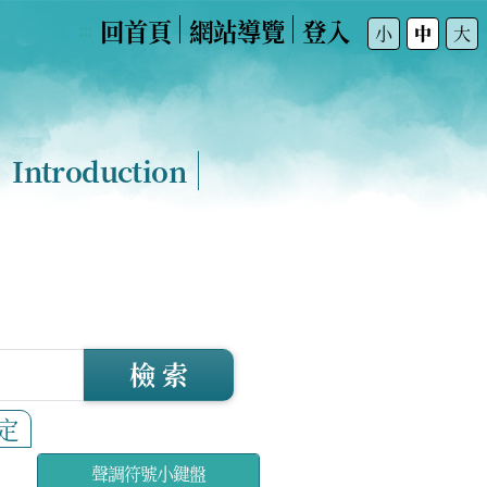
回首頁
網站導覽
登入
:::
小
中
大
Introduction
檢 索
定
聲調符號小鍵盤