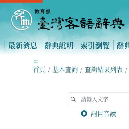
最新消息
辭典說明
索引瀏覽
辭
:::
首頁
基本查詢
查詢結果列表
詞目音讀