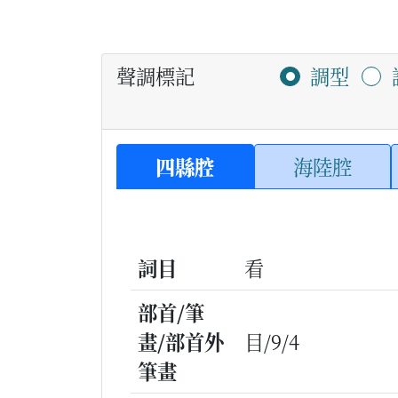
聲調標記
調型
四縣腔
海陸腔
詞目
看
部首/筆
畫/部首外
目/9/4
筆畫