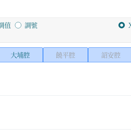
調值
調號
大埔腔
饒平腔
詔安腔