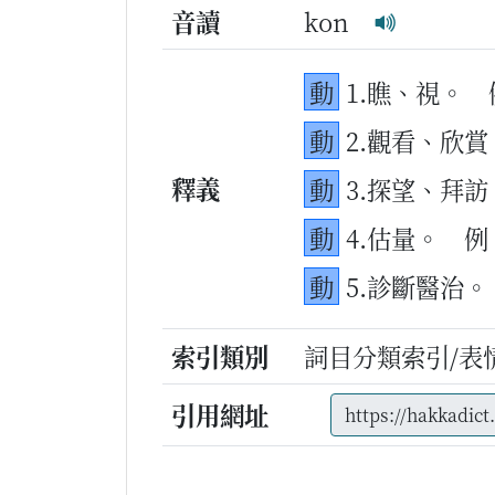
音讀
kon
動
1.瞧、視。
動
2.觀看、欣賞
釋義
動
3.探望、拜訪
動
4.估量。
例
動
5.診斷醫治。
索引類別
詞目分類索引/表
引用網址