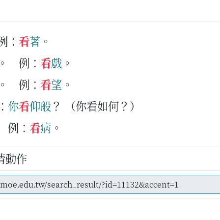
例：
看
著
。
。
例：
看
戲
。
。
例：
看
望
。
：
你
看
仰般
？
（你看如何？）
例：
看
病
。
情動作