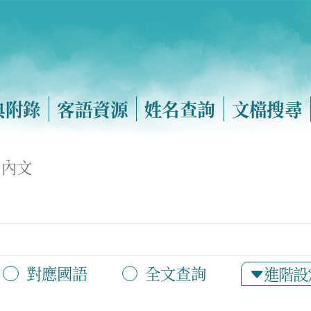
典附錄
客語資源
姓名查詢
文檔搜尋
內文
對應國語
全文查詢
進階設