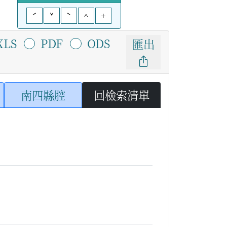
ˊ
ˇ
ˋ
^
+
XLS
PDF
ODS
匯出
南四縣腔
回檢索清單