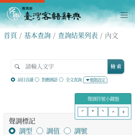
首頁
基本查詢
查詢結果列表
內文
檢 索
詞目音讀
對應國語
全文查詢
進階設定
聲調符號小鍵盤
ˊ
ˇ
ˋ
^
+
聲調標記
調型
調值
調號