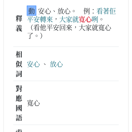
動
安心、放心。
例：
看著
佢
釋
平安
轉
來
，
大家
就
寬心
咧
。
（看他平安回來，大家就寬心
義
了。）
相
似
安心
、
放心
詞
對
應
寬心
國
語