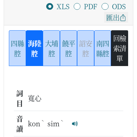
XLS
PDF
ODS
匯出
回檢
四縣
海陸
大埔
饒平
詔安
南四
索清
腔
腔
腔
腔
腔
縣腔
單
詞
寬心
目
音
ˋ
ˋ
kon
sim
讀