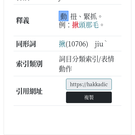
動
扭、緊抓。
釋義
例：
揪
頭那毛
。
ˋ
同形詞
揪
(10706) jiu
詞目分類索引/表情
索引類別
動作
引用網址
複製