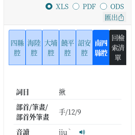
XLS
PDF
ODS
匯出
回檢
四縣
海陸
大埔
饒平
詔安
南四
索清
腔
腔
腔
腔
腔
縣腔
單
詞目
揪
部首/筆畫/
手/12/9
部首外筆畫
ˋ
音讀
jiu