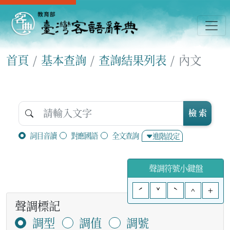
首頁
基本查詢
查詢結果列表
內文
檢 索
詞目音讀
對應國語
全文查詢
進階設定
聲調符號小鍵盤
ˊ
ˇ
ˋ
^
+
聲調標記
調型
調值
調號