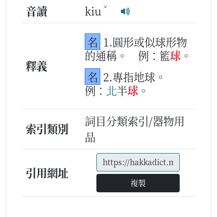
ˇ
音讀
kiu
名
1.圓形或似球形物
的通稱。
例：籃
球
。
釋義
名
2.專指地球。
例：
北
半
球
。
詞目分類索引/器物用
索引類別
品
引用網址
複製