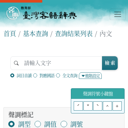
首頁
基本查詢
查詢結果列表
內文
檢 索
詞目音讀
對應國語
全文查詢
進階設定
聲調符號小鍵盤
ˊ
ˇ
ˋ
^
+
聲調標記
調型
調值
調號