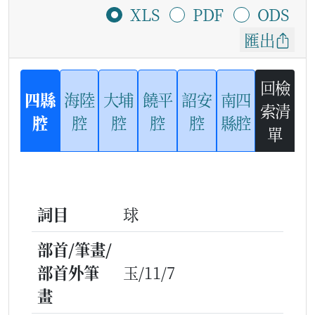
XLS
PDF
ODS
匯出
回檢
四縣
海陸
大埔
饒平
詔安
南四
索清
腔
腔
腔
腔
腔
縣腔
單
詞目
球
部首/筆畫/
部首外筆
玉/11/7
畫