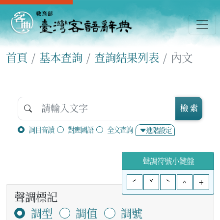
首頁
基本查詢
查詢結果列表
內文
檢 索
詞目音讀
對應國語
全文查詢
進階設定
聲調符號小鍵盤
ˊ
ˇ
ˋ
^
+
聲調標記
調型
調值
調號