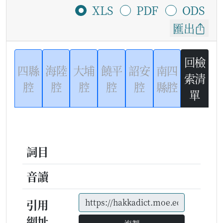
XLS
PDF
ODS
匯出
回檢
四縣
海陸
大埔
饒平
詔安
南四
索清
腔
腔
腔
腔
腔
縣腔
單
詞目
音讀
引用
網址