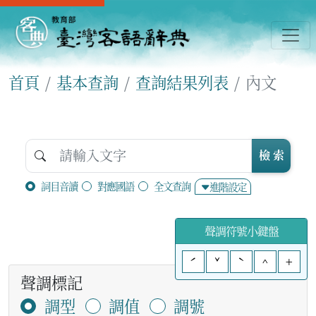
首頁
基本查詢
查詢結果列表
內文
檢 索
詞目音讀
對應國語
全文查詢
進階設定
聲調符號小鍵盤
ˊ
ˇ
ˋ
^
+
聲調標記
調型
調值
調號