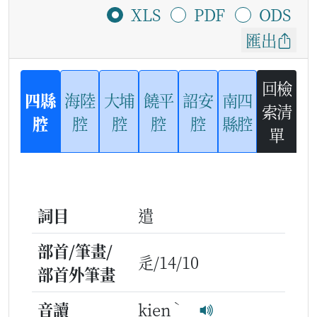
XLS
PDF
ODS
匯出
回檢
四縣
海陸
大埔
饒平
詔安
南四
索清
腔
腔
腔
腔
腔
縣腔
單
詞目
遣
部首/筆畫/
辵/14/10
部首外筆畫
ˋ
音讀
kien