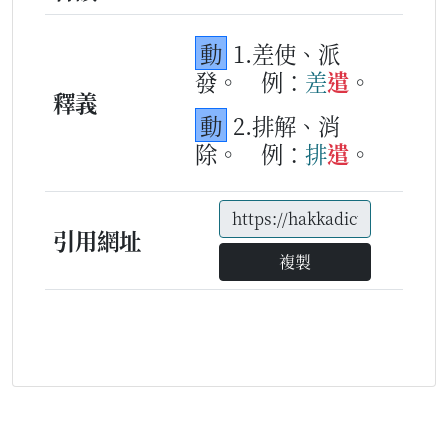
動
1.差使、派
發。
例：
差
遣
。
釋義
動
2.排解、消
除。
例：
排
遣
。
引用網址
複製