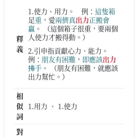
1.使力、用力。
例：
這隻
箱
足
重
，愛
兩儕
真
出力
正
搬
會
贏
。
（這個箱子很重，要兩個
人使力才搬得動。）
釋
義
2.引申指貢獻心力、能力。
例：
朋友
有
困難
，
即
應該
出力
𢯭手
。
（朋友有困難，就應該
出力幫忙。）
相
似
1.用力 、 1.使力
詞
對