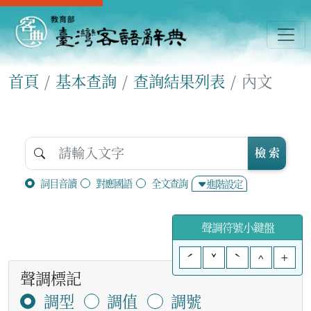
首頁
基本查詢
查詢結果列表
內文
檢 索
詞目音讀
對應國語
全文查詢
進階設定
聲調符號小鍵盤
ˊ
ˇ
ˋ
^
+
聲調標記
調型
調值
調號