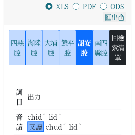
XLS
PDF
ODS
匯出
回檢
四縣
海陸
大埔
饒平
詔安
南四
索清
腔
腔
腔
腔
腔
縣腔
單
詞
出力
目
ˊ
ˋ
音
chid
lid
ˊ
ˋ
讀
又讀
chud
lid