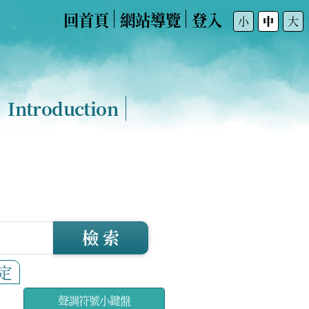
回首頁
網站導覽
登入
:::
小
中
大
Introduction
檢 索
定
聲調符號小鍵盤