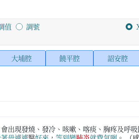
調值
調號
大埔腔
饒平腔
詔安腔
。會出現發燒、發冷、咳嗽、喀痰、胸疼及呼吸
冷著
毋
遽遽
醫
好
來
，
等到
變
肺炎
就
費氣
咧
。
（