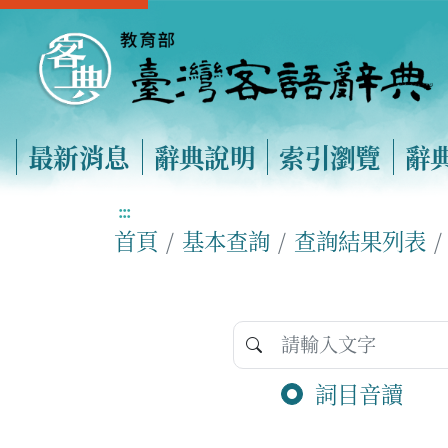
最新消息
辭典說明
索引瀏覽
辭
:::
首頁
基本查詢
查詢結果列表
詞目音讀