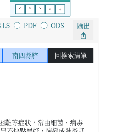
ˊ
ˇ
ˋ
^
+
XLS
PDF
ODS
匯出
南四縣腔
回檢索清單
困難等症狀，常由細菌、病毒
感冒不快點醫好，演變成肺炎就