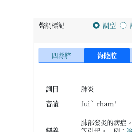
聲調標記
調型
四縣腔
海陸腔
詞目
肺炎
ˇ
+
音讀
fui
rham
肺部發炎的病症
釋義
等引起。
例：