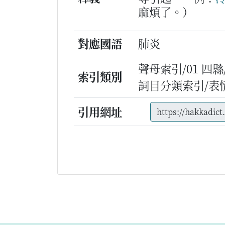
麻煩了。）
對應國語
肺炎
聲母索引/01 四縣/b
索引類別
詞目分類索引/表
引用網址