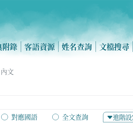
典附錄
客語資源
姓名查詢
文檔搜尋
內文
對應國語
全文查詢
進階設