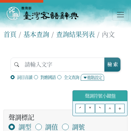
首頁
基本查詢
查詢結果列表
內文
檢 索
詞目音讀
對應國語
全文查詢
進階設定
聲調符號小鍵盤
ˊ
ˇ
ˋ
^
+
聲調標記
調型
調值
調號