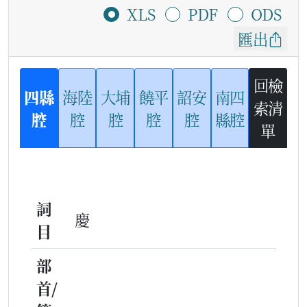
XLS
PDF
ODS
匯出
回檢
四縣
海陸
大埔
饒平
詔安
南四
索清
腔
腔
腔
腔
腔
縣腔
單
詞
慶
目
部
首/