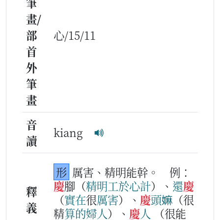
筆
畫/
部
心/15/11
首
外
筆
畫
音
kiang
讀
形
厲害、精明能幹。
例：
慶
腳（
精明
工
於
心
計
）、
還
慶
釋
（
實在
很
厲害
）、
慶
頭
嫲
（很
義
精
算
的
婦人
）、
慶
人
（很能