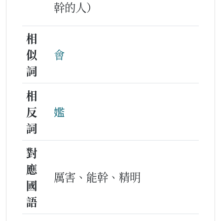
幹的人）
相
似
會
詞
相
反
㜮
詞
對
應
厲害、能幹、精明
國
語