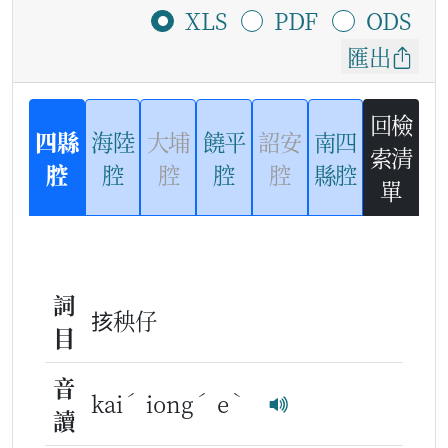
XLS
PDF
ODS
匯出
回檢
四縣
海陸
大埔
饒平
詔安
南四
索清
腔
腔
腔
腔
腔
縣腔
單
詞
㧡秧仔
目
音
ˊ
ˊ
ˋ
kai
iong
e
讀