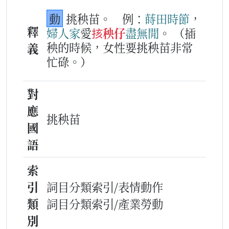
動
挑秧苗。
例：
蒔田
時節
，
釋
婦人家
愛
㧡秧仔
盡
無閒
。
（插
秧的時候，女性要挑秧苗非常
義
忙碌。）
對
應
挑秧苗
國
語
索
引
詞目分類索引/表情動作
類
詞目分類索引/產業勞動
別