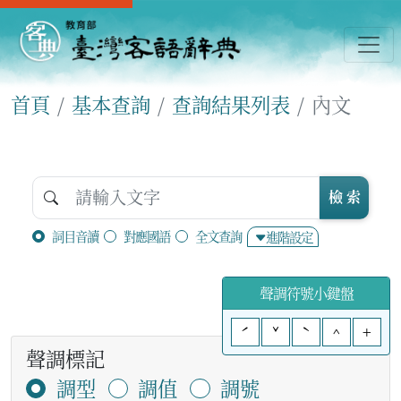
首頁
基本查詢
查詢結果列表
內文
檢 索
詞目音讀
對應國語
全文查詢
進階設定
聲調符號小鍵盤
ˊ
ˇ
ˋ
^
+
聲調標記
調型
調值
調號