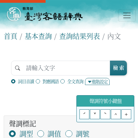
首頁
基本查詢
查詢結果列表
內文
檢 索
詞目音讀
對應國語
全文查詢
進階設定
聲調符號小鍵盤
ˊ
ˇ
ˋ
^
+
聲調標記
調型
調值
調號