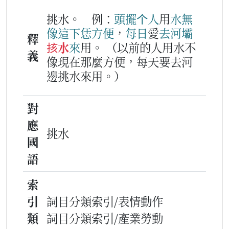
挑水。
例：
頭擺
个
人
用
水
無
像
這下
恁
方便
，
每日
愛
去
河壩
釋
㧡水
來
用。
（以前的人用水不
義
像現在那麼方便，每天要去河
邊挑水來用。）
對
應
挑水
國
語
索
引
詞目分類索引/表情動作
類
詞目分類索引/產業勞動