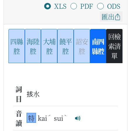
XLS
PDF
ODS
匯出
回檢
四縣
海陸
大埔
饒平
詔安
南四
索清
腔
腔
腔
腔
腔
縣腔
單
詞
㧡水
目
音
ˊ
ˋ
特
kai
sui
讀