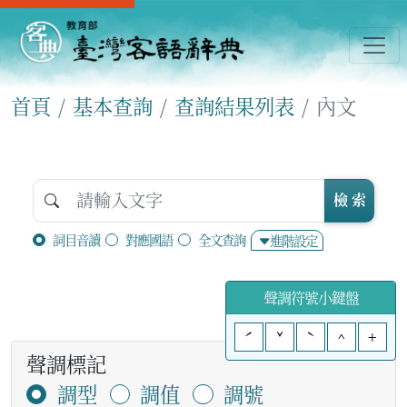
首頁
基本查詢
查詢結果列表
內文
檢 索
詞目音讀
對應國語
全文查詢
進階設定
聲調符號小鍵盤
ˊ
ˇ
ˋ
^
+
聲調標記
調型
調值
調號