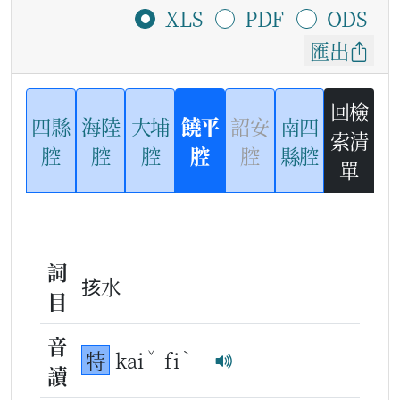
XLS
PDF
ODS
匯出
回檢
四縣
海陸
大埔
饒平
詔安
南四
索清
腔
腔
腔
腔
腔
縣腔
單
詞
㧡水
目
音
ˇ
ˋ
特
kai
fi
讀