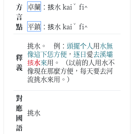
ˇ
方
卓蘭
：㧡水 kai
fi^
言
ˇ
點
平鎮
：㧡水 kai
fi^
挑水。
例：
頭擺
个
人
用
水
無
像
這下
恁
方便
，
逐日
愛
去
溪壩
釋
㧡水
來
用。
（以前的人用水不
義
像現在那麼方便，每天要去河
流挑水來用。）
對
應
挑水
國
語