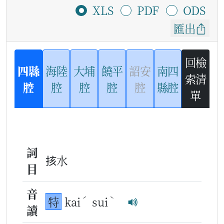
XLS
PDF
ODS
匯出
回檢
四縣
海陸
大埔
饒平
詔安
南四
索清
腔
腔
腔
腔
腔
縣腔
單
詞
㧡水
目
音
ˊ
ˋ
特
kai
sui
讀