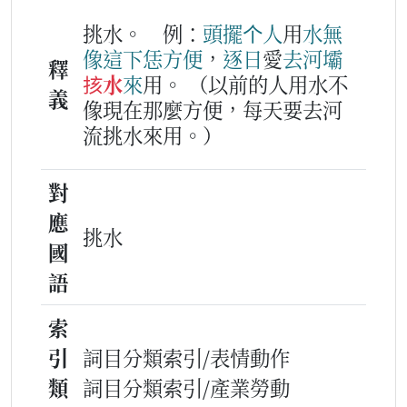
挑水。
例：
頭擺
个
人
用
水
無
像
這下
恁
方便
，
逐日
愛
去
河壩
釋
㧡水
來
用。
（以前的人用水不
義
像現在那麼方便，每天要去河
流挑水來用。）
對
應
挑水
國
語
索
引
詞目分類索引/表情動作
類
詞目分類索引/產業勞動