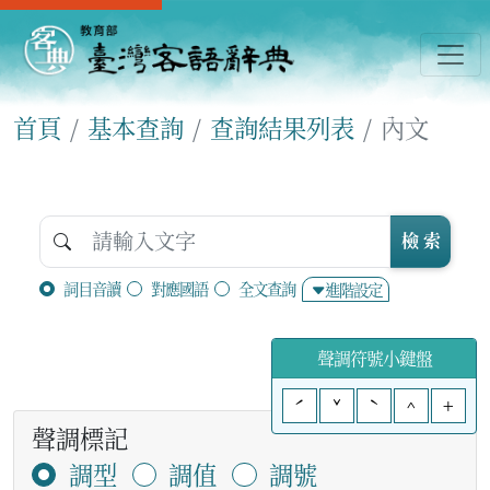
首頁
基本查詢
查詢結果列表
內文
檢 索
詞目音讀
對應國語
全文查詢
進階設定
聲調符號小鍵盤
ˊ
ˇ
ˋ
^
+
聲調標記
調型
調值
調號