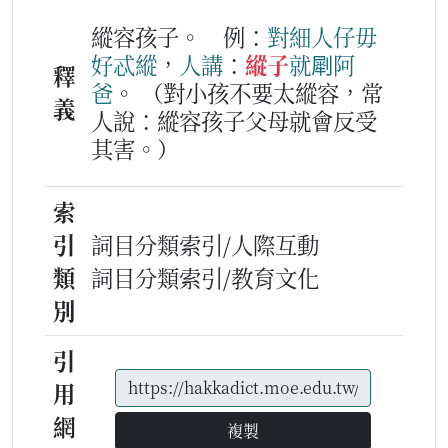
縱容孩子。
例：
對
細人仔
毋
好
忒
縱
，
人
講
：
縱子
就
㓾
阿
釋
爸
。
（對小孩不要太縱容，常
義
人說：縱容孩子父母就會反受
其害。）
索
引
詞目分類索引/人際互動
類
詞目分類索引/教育文化
別
引
用
網
複製