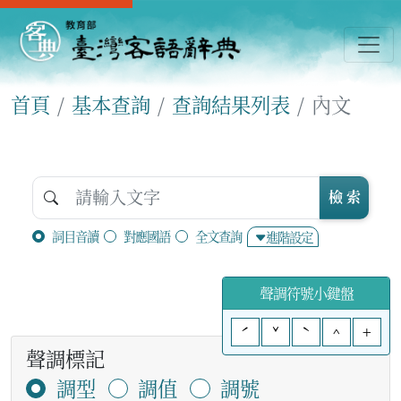
首頁
基本查詢
查詢結果列表
內文
檢 索
詞目音讀
對應國語
全文查詢
進階設定
聲調符號小鍵盤
ˊ
ˇ
ˋ
^
+
聲調標記
調型
調值
調號