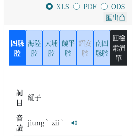
XLS
PDF
ODS
匯出
回檢
四縣
海陸
大埔
饒平
詔安
南四
索清
腔
腔
腔
腔
腔
縣腔
單
詞
縱子
目
音
ˋ
ˋ
jiung
zii
讀