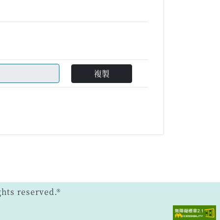
複製
ts reserved.®