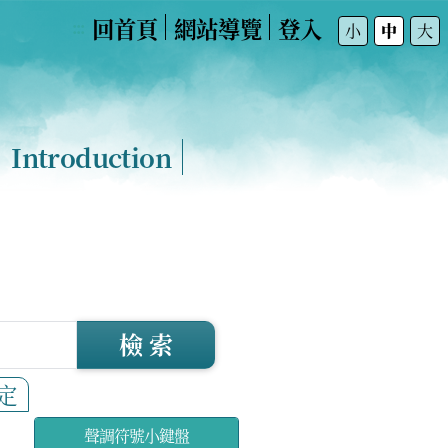
回首頁
網站導覽
登入
:::
小
中
大
Introduction
檢 索
定
聲調符號小鍵盤