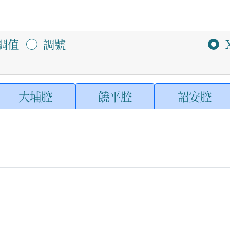
調值
調號
大埔腔
饒平腔
詔安腔