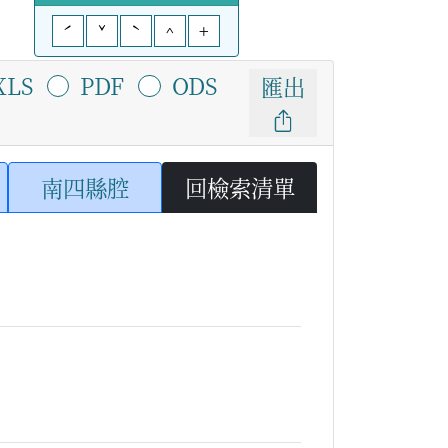
ˊ
ˇ
ˋ
^
+
XLS
PDF
ODS
匯出
南四縣腔
回檢索清單