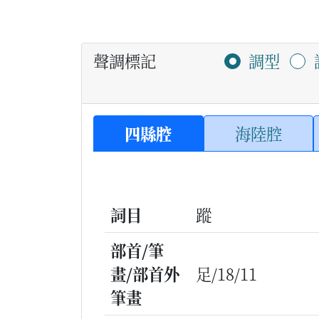
聲調標記
調型
四縣腔
海陸腔
詞目
蹤
部首/筆
畫/部首外
足/18/11
筆畫