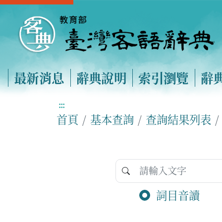
最新消息
辭典說明
索引瀏覽
辭
:::
首頁
基本查詢
查詢結果列表
詞目音讀