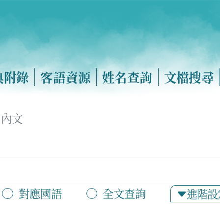
典附錄
客語資源
姓名查詢
文檔搜尋
內文
對應國語
全文查詢
進階設