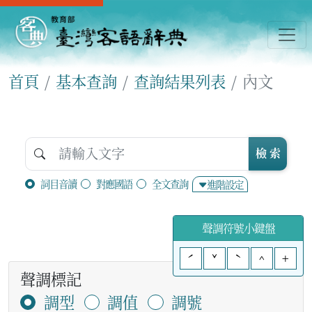
首頁
基本查詢
查詢結果列表
內文
檢 索
詞目音讀
對應國語
全文查詢
進階設定
聲調符號小鍵盤
ˊ
ˇ
ˋ
^
+
聲調標記
調型
調值
調號