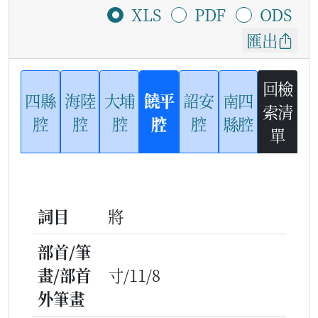
XLS
PDF
ODS
匯出
回檢
四縣
海陸
大埔
饒平
詔安
南四
索清
腔
腔
腔
腔
腔
縣腔
單
詞目
將
部首/筆
畫/部首
寸/11/8
外筆畫