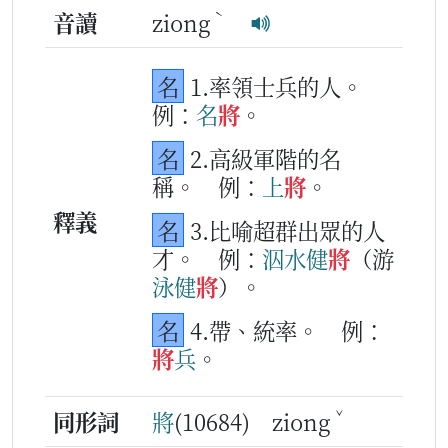
ˋ
音讀
ziong
名
1.率領士兵的人。
例：
名
將
。
名
2.高級軍階的名
稱。
例：
上
將
。
釋義
名
3.比喻超群出眾的人
才。
例：
泅水
健
將
（游
泳
健
將
）。
名
4.帶、統率。
例：
將
兵
。
ˇ
同形詞
將
(10684) ziong