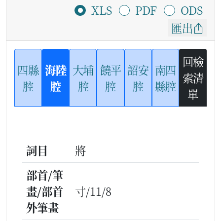
XLS
PDF
ODS
匯出
回檢
四縣
海陸
大埔
饒平
詔安
南四
索清
腔
腔
腔
腔
腔
縣腔
單
詞目
將
部首/筆
畫/部首
寸/11/8
外筆畫