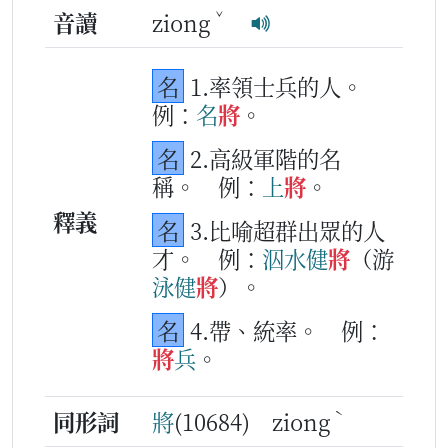
ˇ
音讀
ziong
名
1.率領士兵的人。
例：
名
將
。
名
2.高級軍階的名
稱。
例：
上
將
。
釋義
名
3.比喻超群出眾的人
才。
例：
泅水
健
將
（游
泳
健
將
）。
名
4.帶、統率。
例：
將
兵
。
ˋ
同形詞
將
(10684) ziong