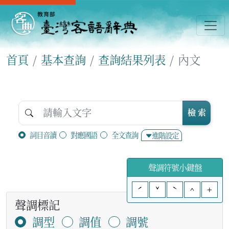
首頁
基本查詢
查詢結果列表
內文
檢 索
詞目音讀
對應國語
全文查詢
進階設定
聲調符號小鍵盤
ˊ
ˇ
ˋ
^
+
聲調標記
調型
調值
調號