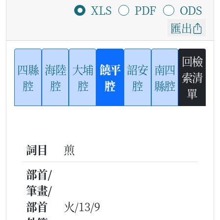
XLS
PDF
ODS
匯出
回檢
四縣
海陸
大埔
饒平
詔安
南四
索清
腔
腔
腔
腔
腔
縣腔
單
詞目
煎
部首/
筆畫/
部首
火/13/9