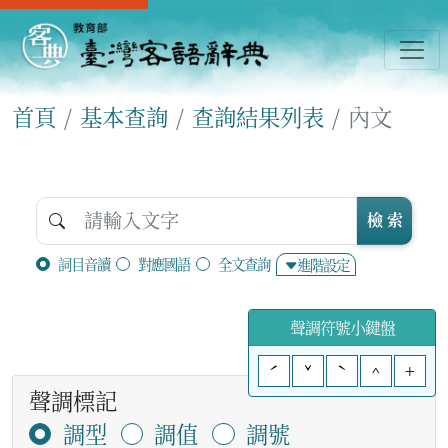
首頁
基本查詢
查詢結果列表
內文
檢 索
詞目音讀
對應國語
全文查詢
進階設定
聲調符號小鍵盤
ˊ
ˇ
ˋ
^
+
聲調標記
調型
調值
調號