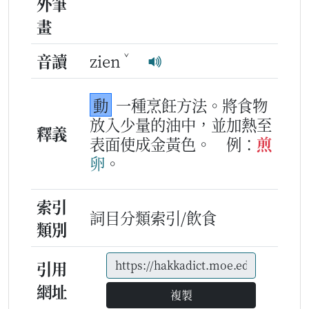
外筆
畫
ˇ
音讀
zien
動
一種烹飪方法。將食物
放入少量的油中，並加熱至
釋義
表面使成金黃色。
例：
煎
卵
。
索引
詞目分類索引/飲食
類別
引用
網址
複製