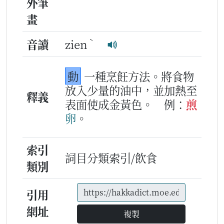
外筆
畫
ˋ
音讀
zien
動
一種烹飪方法。將食物
放入少量的油中，並加熱至
釋義
表面使成金黃色。
例：
煎
卵
。
索引
詞目分類索引/飲食
類別
引用
網址
複製