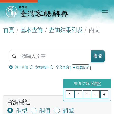
首頁
基本查詢
查詢結果列表
內文
檢 索
詞目音讀
對應國語
全文查詢
進階設定
聲調符號小鍵盤
ˊ
ˇ
ˋ
^
+
聲調標記
調型
調值
調號