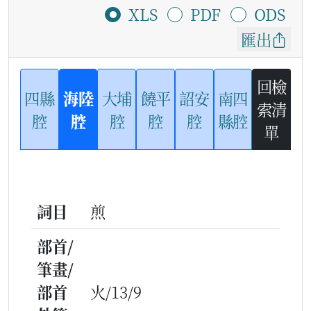
XLS
PDF
ODS
匯出
回檢
四縣
海陸
大埔
饒平
詔安
南四
索清
腔
腔
腔
腔
腔
縣腔
單
詞目
煎
部首/
筆畫/
部首
火/13/9