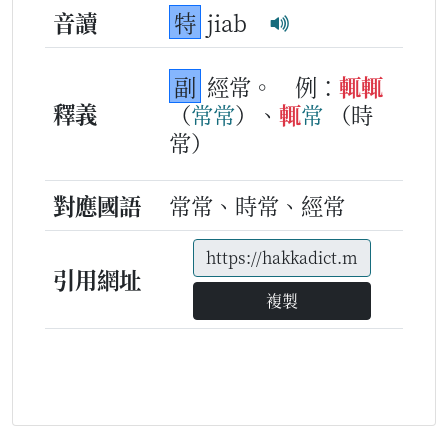
音讀
特
jiab
副
經常。
例：
輒
輒
釋義
（
常常
）、
輒
常
（時
常）
對應國語
常常、時常、經常
引用網址
複製