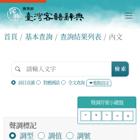
首頁
基本查詢
查詢結果列表
內文
檢 索
詞目音讀
對應國語
全文查詢
進階設定
聲調符號小鍵盤
ˊ
ˇ
ˋ
^
+
聲調標記
調型
調值
調號