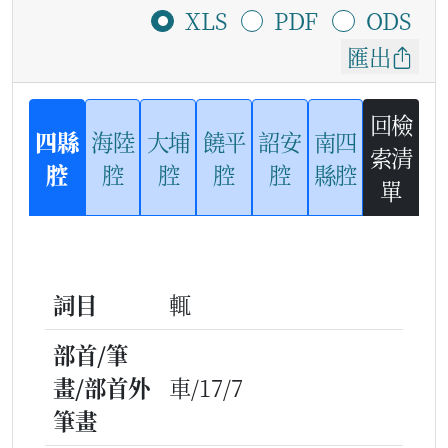
XLS
PDF
ODS
匯出
回檢
四縣
海陸
大埔
饒平
詔安
南四
索清
腔
腔
腔
腔
腔
縣腔
單
詞目
輒
部首/筆
畫/部首外
車/17/7
筆畫