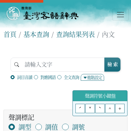
首頁
基本查詢
查詢結果列表
內文
檢 索
詞目音讀
對應國語
全文查詢
進階設定
聲調符號小鍵盤
ˊ
ˇ
ˋ
^
+
聲調標記
調型
調值
調號