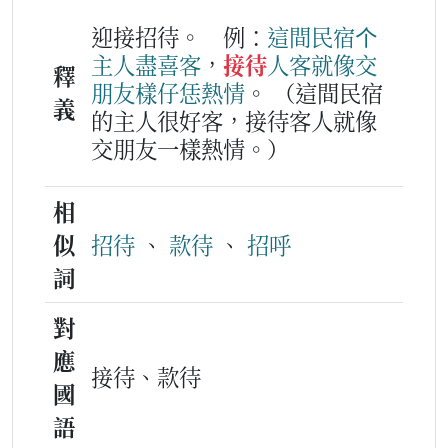
迎接招待。
例：
這
間
民宿
个
主人
盡
喜客
，
接待
人客
就像
交
釋
朋友
樣仔
恁
熱情
。
（這間民宿
義
的主人很好客，接待客人就像
交朋友一樣熱情。）
相
似
招待
、
款待
、
招呼
詞
對
應
接待、款待
國
語