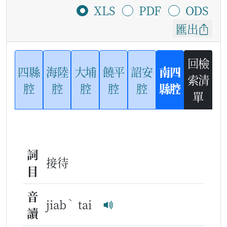
XLS
PDF
ODS
匯出
回檢
四縣
海陸
大埔
饒平
詔安
南四
索清
腔
腔
腔
腔
腔
縣腔
單
詞
接待
目
音
ˋ
jiab
tai
讀