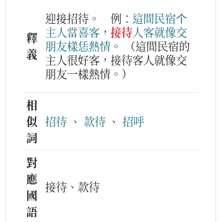
迎接招待。
例：
這
間
民宿
个
主人
當
喜客
，
接待
人客
就像
交
釋
朋友
樣
恁
熱情
。
（這間民宿的
義
主人很好客，接待客人就像交
朋友一樣熱情。）
相
似
招待
、
款待
、
招呼
詞
對
應
接待、款待
國
語