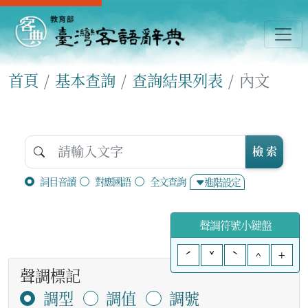
首頁
基本查詢
查詢結果列表
內文
檢 索
詞目音讀
對應國語
全文查詢
進階設定
聲調符號小鍵盤
ˊ
ˇ
ˋ
^
+
聲調標記
調型
調值
調號