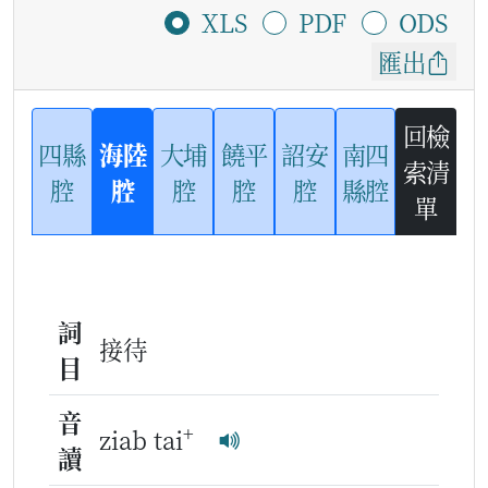
XLS
PDF
ODS
匯出
回檢
四縣
海陸
大埔
饒平
詔安
南四
索清
腔
腔
腔
腔
腔
縣腔
單
詞
接待
目
音
+
ziab tai
讀