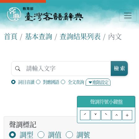
首頁
基本查詢
查詢結果列表
內文
檢 索
詞目音讀
對應國語
全文查詢
進階設定
聲調符號小鍵盤
ˊ
ˇ
ˋ
^
+
聲調標記
調型
調值
調號