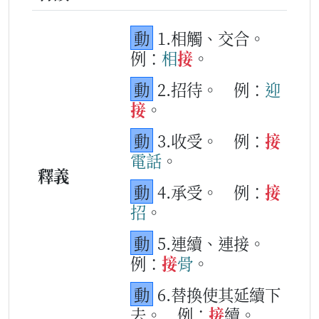
動
1.相觸、交合。
例：
相
接
。
動
2.招待。
例：
迎
接
。
動
3.收受。
例：
接
電話
。
釋義
動
4.承受。
例：
接
招
。
動
5.連續、連接。
例：
接
骨
。
動
6.替換使其延續下
去。
例：
接
續。