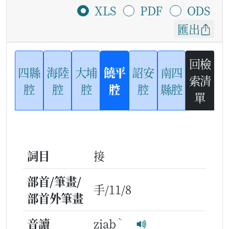
XLS
PDF
ODS
匯出
回檢
四縣
海陸
大埔
饒平
詔安
南四
索清
腔
腔
腔
腔
腔
縣腔
單
詞目
接
部首/筆畫/
手/11/8
部首外筆畫
ˋ
音讀
ziab