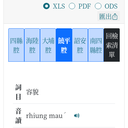
XLS
PDF
ODS
匯出
回檢
四縣
海陸
大埔
饒平
詔安
南四
索清
腔
腔
腔
腔
腔
縣腔
單
詞
容貌
目
音
ˊ
rhiung mau
讀