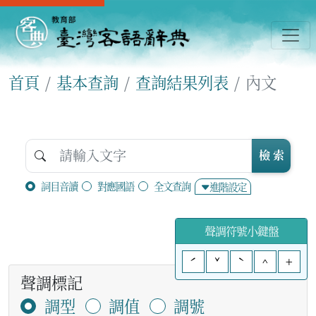
首頁
基本查詢
查詢結果列表
內文
檢 索
詞目音讀
對應國語
全文查詢
進階設定
聲調符號小鍵盤
ˊ
ˇ
ˋ
^
+
聲調標記
調型
調值
調號