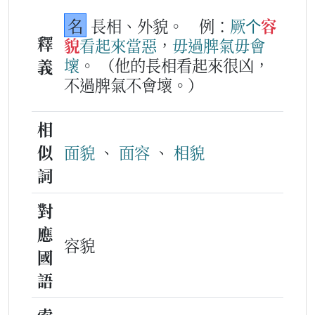
名
長相、外貌。
例：
厥
个
容
釋
貌
看
起來
當
惡
，
毋過
脾氣
毋會
壞
。
（他的長相看起來很凶，
義
不過脾氣不會壞。）
相
似
面貌
、
面容
、
相貌
詞
對
應
容貌
國
語