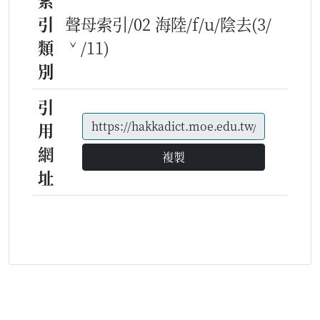
索
引
聲母索引/02 海陸/f/u/陰去(3/
類
ˇ/11)
別
引
用
網
複製
址