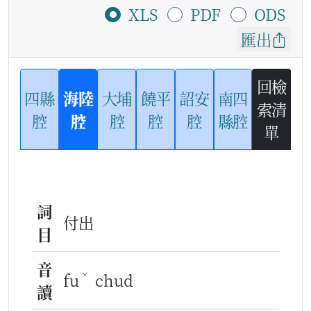
XLS
PDF
ODS
匯出
回檢
四縣
海陸
大埔
饒平
詔安
南四
索清
腔
腔
腔
腔
腔
縣腔
單
詞
付出
目
音
ˇ
fu
chud
讀