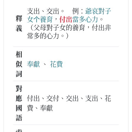
支出、交出。
例：
爺哀
對
子
釋
女
个
養育
，
付出
當多
心力
。
（父母對子女的養育，付出非
義
常多的心力。）
相
似
奉獻
、
花費
詞
對
應
付出、交付、交出、支出、花
國
費、奉獻
語