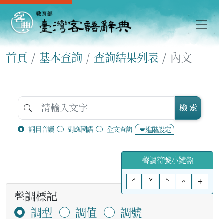
首頁
基本查詢
查詢結果列表
內文
檢 索
詞目音讀
對應國語
全文查詢
進階設定
聲調符號小鍵盤
ˊ
ˇ
ˋ
^
+
聲調標記
調型
調值
調號