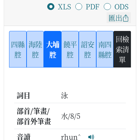
XLS
PDF
ODS
匯出
回檢
四縣
海陸
大埔
饒平
詔安
南四
索清
腔
腔
腔
腔
腔
縣腔
單
詞目
泳
部首/筆畫/
水/8/5
部首外筆畫
^
音讀
rhun