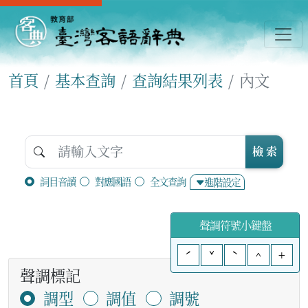
首頁
基本查詢
查詢結果列表
內文
檢 索
詞目音讀
對應國語
全文查詢
進階設定
聲調符號小鍵盤
ˊ
ˇ
ˋ
^
+
聲調標記
調型
調值
調號