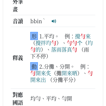
外筆
畫
ˋ
音讀
bbin
形
1.平均。
例：
攪
勻
來
（
攪
拌
均
勻
）、
勻
勻
个
（
均
勻
的
）、
落雨
落
真
勻
（雨
下不停）
釋義
動
2.分攤、分開。
例：
勻
開
來
炙
（攤
開
來
晒
）、
勻
開
來
出
（分攤平分）
對應
均勻、平均、勻開
國語