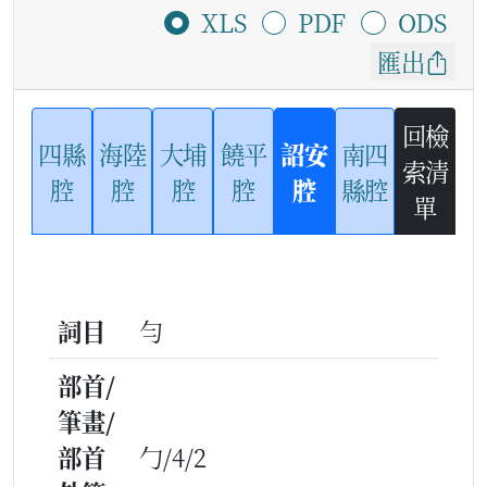
XLS
PDF
ODS
匯出
回檢
四縣
海陸
大埔
饒平
詔安
南四
索清
腔
腔
腔
腔
腔
縣腔
單
詞目
勻
部首/
筆畫/
部首
勹/4/2