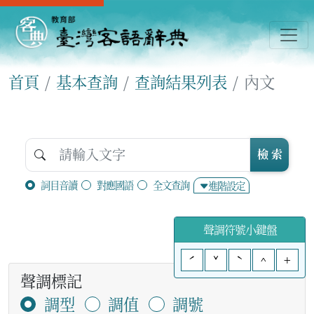
首頁
基本查詢
查詢結果列表
內文
檢 索
詞目音讀
對應國語
全文查詢
進階設定
聲調符號小鍵盤
ˊ
ˇ
ˋ
^
+
聲調標記
調型
調值
調號