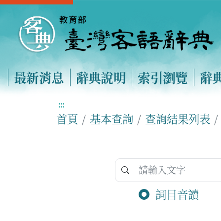
最新消息
辭典說明
索引瀏覽
辭
:::
首頁
基本查詢
查詢結果列表
詞目音讀