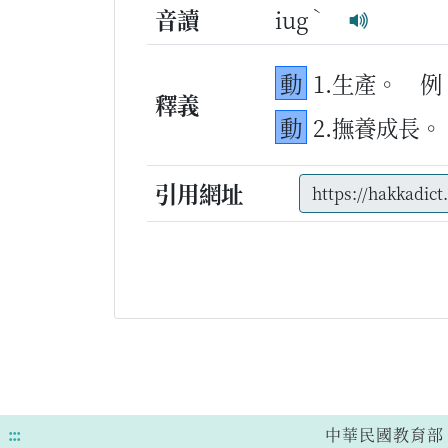
ˋ
音讀
iug
動
1.生產。
例
釋義
動
2.撫養成長。
引用網址
:::
中華民國教育部 版權所有