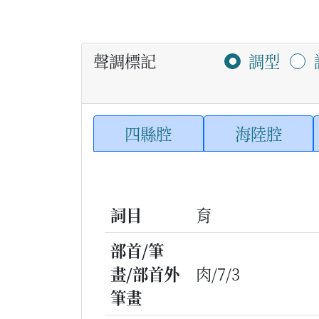
聲調標記
調型
四縣腔
海陸腔
詞目
育
部首/筆
畫/部首外
肉/7/3
筆畫