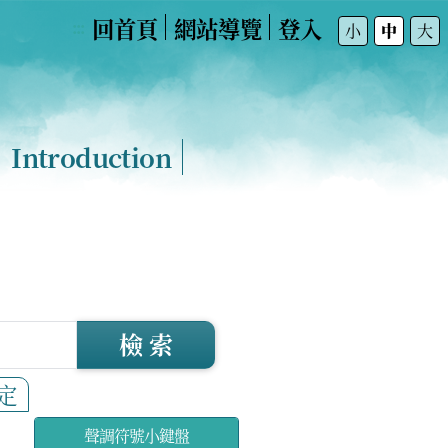
回首頁
網站導覽
登入
:::
小
中
大
Introduction
檢 索
定
聲調符號小鍵盤