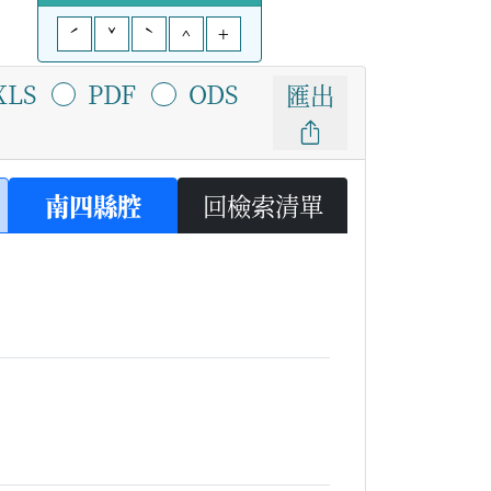
ˊ
ˇ
ˋ
^
+
XLS
PDF
ODS
匯出
南四縣腔
回檢索清單