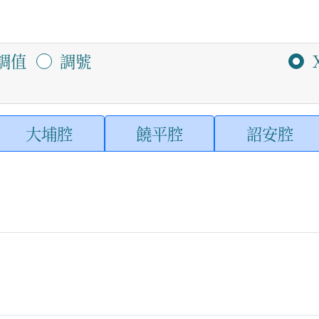
調值
調號
大埔腔
饒平腔
詔安腔