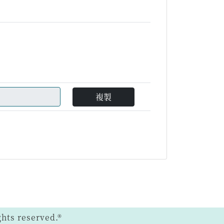
複製
ts reserved.®