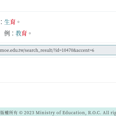
：
生
育
。
例：
教
育
。
 © 2023 Ministry of Education, R.O.C. All righ