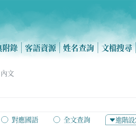
典附錄
客語資源
姓名查詢
文檔搜尋
內文
對應國語
全文查詢
進階設