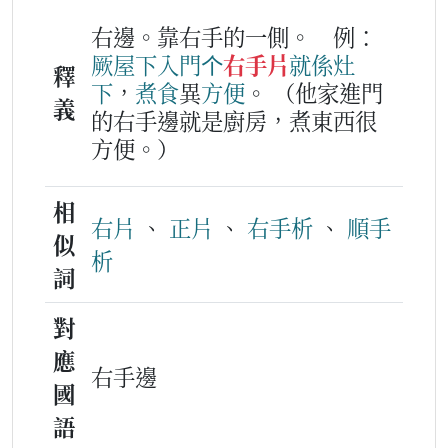
右邊。靠右手的一側。
例：
厥
屋下
入門
个
右手片
就
係
灶
釋
下
，
煮食
異
方便
。
（他家進門
義
的右手邊就是廚房，煮東西很
方便。）
相
右片
、
正片
、
右手析
、
順手
似
析
詞
對
應
右手邊
國
語