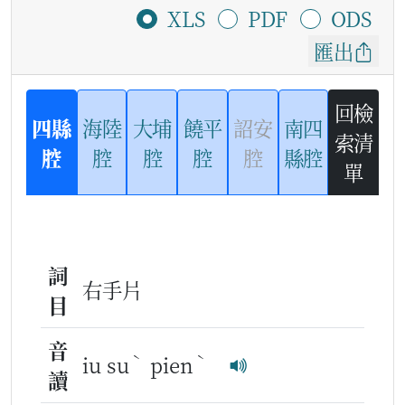
XLS
PDF
ODS
匯出
回檢
四縣
海陸
大埔
饒平
詔安
南四
索清
腔
腔
腔
腔
腔
縣腔
單
詞
右手片
目
音
ˋ
ˋ
iu su
pien
讀