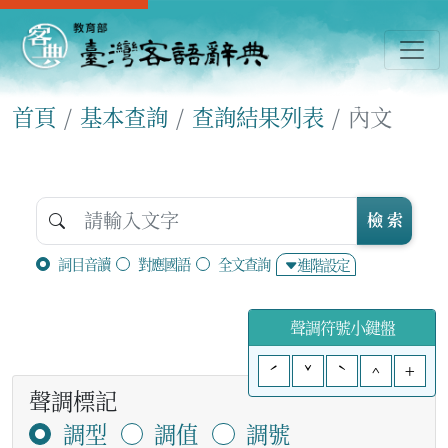
首頁
基本查詢
查詢結果列表
內文
檢 索
詞目音讀
對應國語
全文查詢
進階設定
聲調符號小鍵盤
ˊ
ˇ
ˋ
^
+
聲調標記
調型
調值
調號