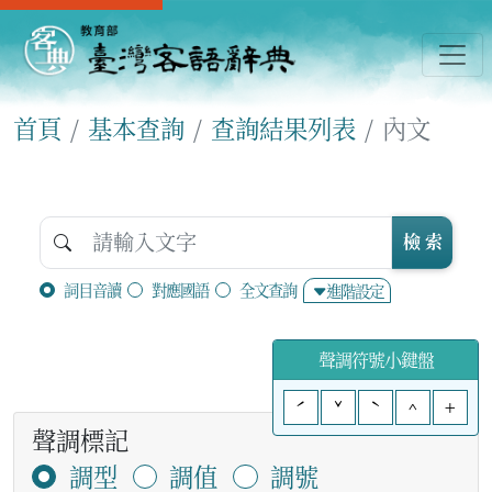
首頁
基本查詢
查詢結果列表
內文
檢 索
詞目音讀
對應國語
全文查詢
進階設定
聲調符號小鍵盤
ˊ
ˇ
ˋ
^
+
聲調標記
調型
調值
調號