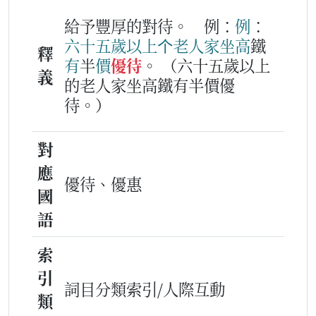
給予豐厚的對待。
例：
例
：
六
十
五
歲
以
上
个
老人家
坐
高
鐵
釋
有
半
價
優待
。
（六十五歲以上
義
的老人家坐高鐵有半價優
待。）
對
應
優待、優惠
國
語
索
引
詞目分類索引/人際互動
類