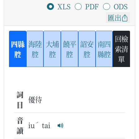
XLS
PDF
ODS
匯出
回檢
四縣
海陸
大埔
饒平
詔安
南四
索清
腔
腔
腔
腔
腔
縣腔
單
詞
優待
目
音
ˊ
iu
tai
讀