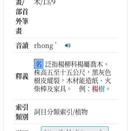
畫/
木/13/9
部首
外筆
畫
ˇ
音讀
rhong
名
泛指楊柳科楊屬喬木。
株高五至十五公尺，黑灰色
釋義
樹皮縱裂，木材能造紙、火
柴棒及家具。
例：
楊
樹
。
索引
詞目分類索引/植物
類別