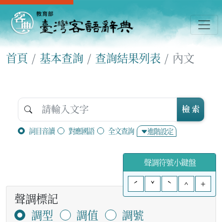
首頁
基本查詢
查詢結果列表
內文
檢 索
詞目音讀
對應國語
全文查詢
進階設定
聲調符號小鍵盤
ˊ
ˇ
ˋ
^
+
聲調標記
調型
調值
調號