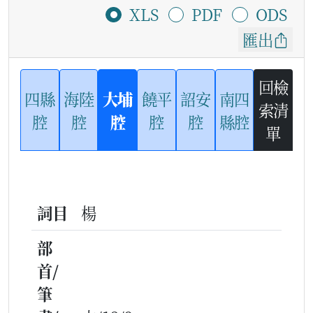
XLS
PDF
ODS
匯出
回檢
四縣
海陸
大埔
饒平
詔安
南四
索清
腔
腔
腔
腔
腔
縣腔
單
詞目
楊
部
首/
筆