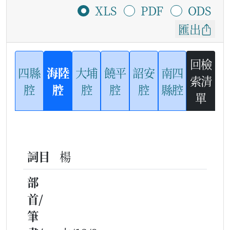
XLS
PDF
ODS
匯出
回檢
四縣
海陸
大埔
饒平
詔安
南四
索清
腔
腔
腔
腔
腔
縣腔
單
詞目
楊
部
首/
筆