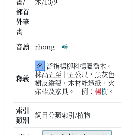
畫/
木/13/9
部首
外筆
畫
音讀
rhong
名
泛指楊柳科楊屬喬木。
株高五至十五公尺，黑灰色
釋義
樹皮縱裂，木材能造紙、火
柴棒及家具。
例：
楊
樹
。
索引
詞目分類索引/植物
類別