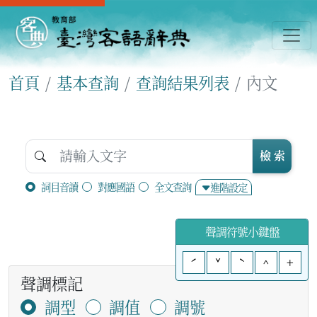
首頁
基本查詢
查詢結果列表
內文
檢 索
詞目音讀
對應國語
全文查詢
進階設定
聲調符號小鍵盤
ˊ
ˇ
ˋ
^
+
聲調標記
調型
調值
調號