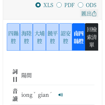
XLS
PDF
ODS
匯出
回檢
四縣
海陸
大埔
饒平
詔安
南四
索清
腔
腔
腔
腔
腔
縣腔
單
詞
陽間
目
音
ˇ
ˊ
iong
gian
讀