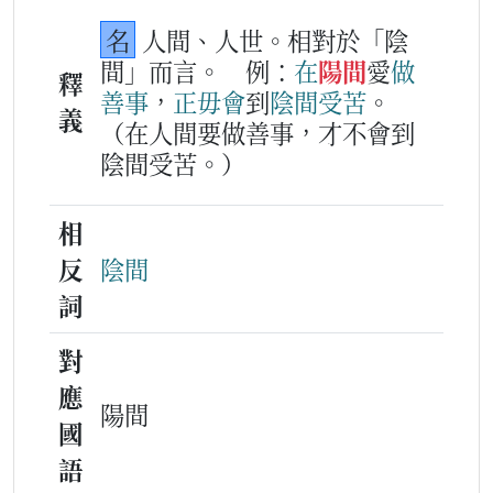
名
人間、人世。相對於「陰
間」而言。
例：
在
陽間
愛
做
釋
善
事
，
正毋會
到
陰間
受苦
。
義
（在人間要做善事，才不會到
陰間受苦。）
相
反
陰間
詞
對
應
陽間
國
語