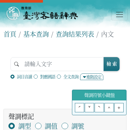
首頁
基本查詢
查詢結果列表
內文
檢 索
詞目音讀
對應國語
全文查詢
進階設定
聲調符號小鍵盤
ˊ
ˇ
ˋ
^
+
聲調標記
調型
調值
調號