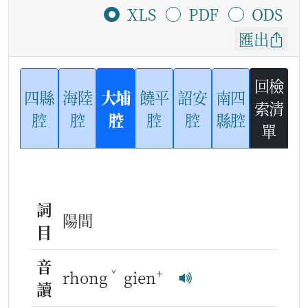
XLS
PDF
ODS
匯出
回檢
四縣
海陸
大埔
饒平
詔安
南四
索清
腔
腔
腔
腔
腔
縣腔
單
詞
陽間
目
音
ˇ
+
rhong
gien
讀