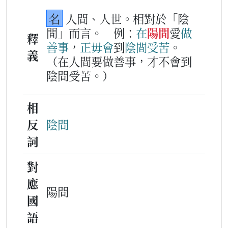
名
人間、人世。相對於「陰
間」而言。
例：
在
陽間
愛
做
釋
善
事
，
正毋會
到
陰間
受苦
。
義
（在人間要做善事，才不會到
陰間受苦。）
相
反
陰間
詞
對
應
陽間
國
語