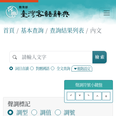
首頁
基本查詢
查詢結果列表
內文
檢 索
詞目音讀
對應國語
全文查詢
進階設定
聲調符號小鍵盤
ˊ
ˇ
ˋ
^
+
聲調標記
調型
調值
調號