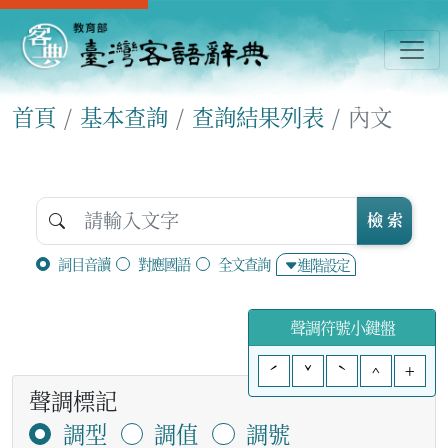
首頁
基本查詢
查詢結果列表
內文
檢 索
詞目音讀
對應國語
全文查詢
進階設定
聲調符號小鍵盤
ˊ
ˇ
ˋ
^
+
聲調標記
調型
調值
調號