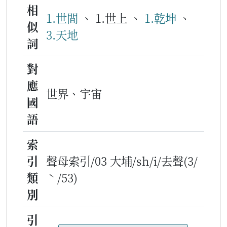
相
1.世間
、 1.世上 、
1.乾坤
、
似
3.天地
詞
對
應
世界、宇宙
國
語
索
引
聲母索引/03 大埔/sh/i/去聲(3/
類
ˋ/53)
別
引