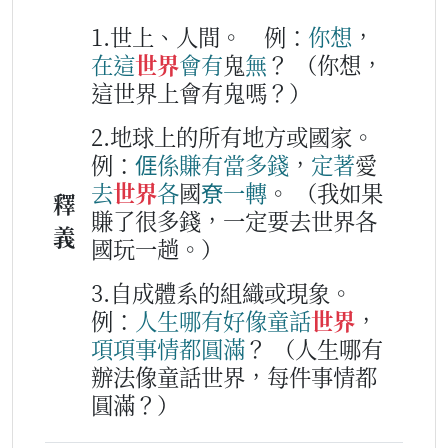
1.世上、人間。
例：
你
想
，
在這
世界
會
有
鬼
無
？
（你想，
這世界上會有鬼嗎？）
2.地球上的所有地方或國家。
例：
𠊎
係
賺
有
當多
錢
，
定著
愛
去
世界
各
國
尞
一
轉
。
（我如果
釋
賺了很多錢，一定要去世界各
義
國玩一趟。）
3.自成體系的組織或現象。
例：
人生
哪有
好
像
童
話
世界
，
項項
事情
都
圓滿
？
（人生哪有
辦法像童話世界，每件事情都
圓滿？）