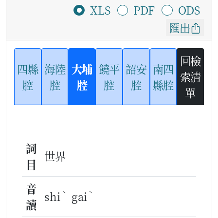
XLS
PDF
ODS
匯出
回檢
四縣
海陸
大埔
饒平
詔安
南四
索清
腔
腔
腔
腔
腔
縣腔
單
詞
世界
目
音
ˋ
ˋ
shi
gai
讀