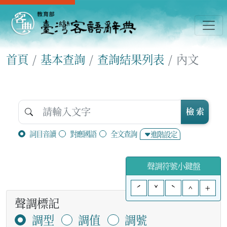
首頁
基本查詢
查詢結果列表
內文
檢 索
詞目音讀
對應國語
全文查詢
進階設定
聲調符號小鍵盤
ˊ
ˇ
ˋ
^
+
聲調標記
調型
調值
調號