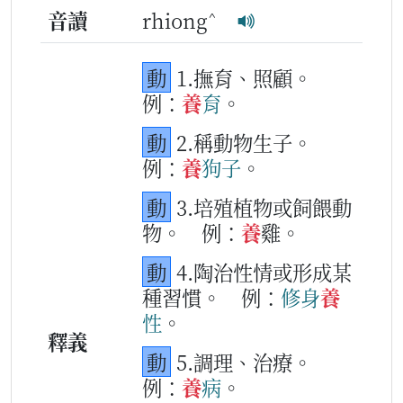
^
音讀
rhiong
動
1.撫育、照顧。
例：
養
育
。
動
2.稱動物生子。
例：
養
狗
子
。
動
3.培殖植物或飼餵動
物。
例：
養
雞。
動
4.陶治性情或形成某
種習慣。
例：
修身
養
性
。
釋義
動
5.調理、治療。
例：
養
病
。