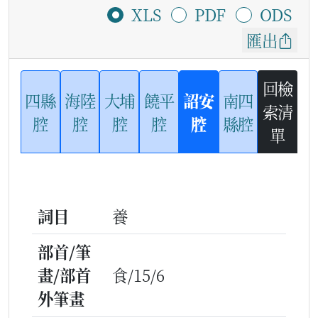
XLS
PDF
ODS
匯出
回檢
四縣
海陸
大埔
饒平
詔安
南四
索清
腔
腔
腔
腔
腔
縣腔
單
詞目
養
部首/筆
畫/部首
食/15/6
外筆畫