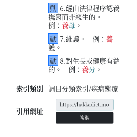
動
6.經由法律程序認養
撫育而非親生的。
例：
養
母
。
動
7.維護。
例：
養
護。
動
8.對生長或健康有益
的。
例：
養
分
。
索引類別
詞目分類索引/疾病醫療
引用網址
複製