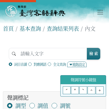
首頁
基本查詢
查詢結果列表
內文
檢 索
詞目音讀
對應國語
全文查詢
進階設定
聲調符號小鍵盤
ˊ
ˇ
ˋ
^
+
聲調標記
調型
調值
調號