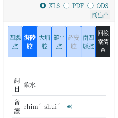
XLS
PDF
ODS
匯出
回檢
四縣
海陸
大埔
饒平
詔安
南四
索清
腔
腔
腔
腔
腔
縣腔
單
詞
飲水
目
音
ˊ
ˊ
rhim
shui
讀