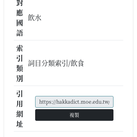
對
應
飲水
國
語
索
引
詞目分類索引/飲食
類
別
引
用
網
複製
址