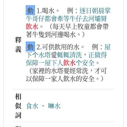
動
1.喝水。
例：
逐日
朝晨
掌
牛哥仔
都會
牽等
牛
仔
去
河壩脣
飲水
。
（每天早上牧童都會帶
著牛隻到河邊喝水。）
釋
動
2.可供飲用的水。
例：
屋
義
下
个
水塔
愛
輒輒
清
洗
，
正做得
保障
一
屋下人
飲水
个
安全
。
（家裡的水塔要經常洗，才可
以保障一家人飲水的安全。）
相
似
食水
、
啉水
詞