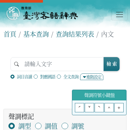
首頁
基本查詢
查詢結果列表
內文
檢 索
詞目音讀
對應國語
全文查詢
進階設定
聲調符號小鍵盤
ˊ
ˇ
ˋ
^
+
聲調標記
調型
調值
調號