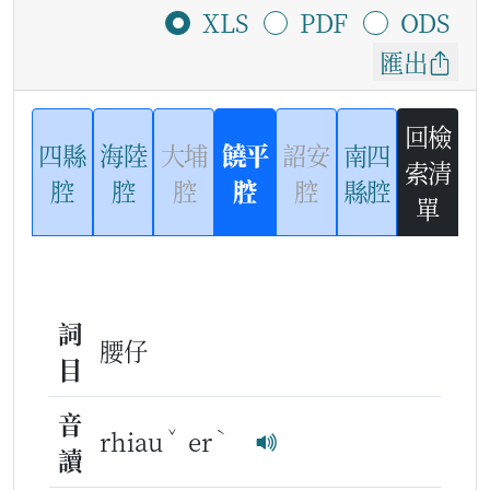
XLS
PDF
ODS
匯出
回檢
四縣
海陸
大埔
饒平
詔安
南四
索清
腔
腔
腔
腔
腔
縣腔
單
詞
腰仔
目
音
ˇ
ˋ
rhiau
er
讀