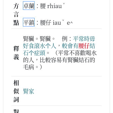
ˇ
方
卓蘭
：腰 rhiau
言
ˇ
點
平鎮
：腰仔 iau
e^
腎臟。腎臟。
例：
平常
時
毋
好
食
滾水
个
人
，
較
會
有
腰仔
結
釋
石
个
症頭
。
（平常不喜歡喝水
義
的人，比較容易有腎臟結石的
毛病。）
相
似
腎家
詞
對