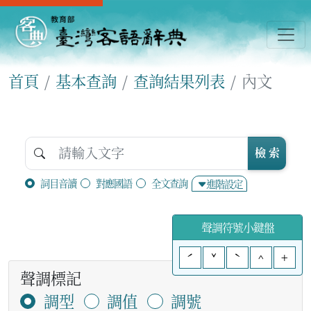
首頁
基本查詢
查詢結果列表
內文
檢 索
詞目音讀
對應國語
全文查詢
進階設定
聲調符號小鍵盤
ˊ
ˇ
ˋ
^
+
聲調標記
調型
調值
調號