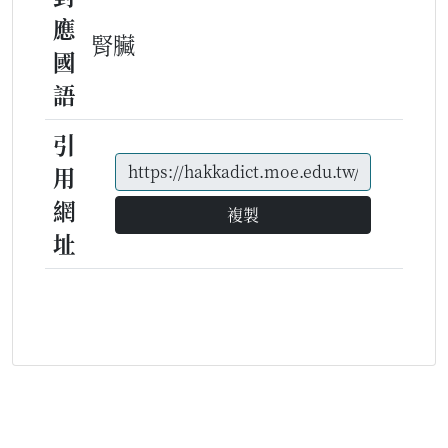
應
腎臟
國
語
引
用
網
複製
址