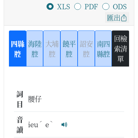
XLS
PDF
ODS
匯出
回檢
四縣
海陸
大埔
饒平
詔安
南四
索清
腔
腔
腔
腔
腔
縣腔
單
詞
腰仔
目
音
ˊ
ˋ
ieu
e
讀