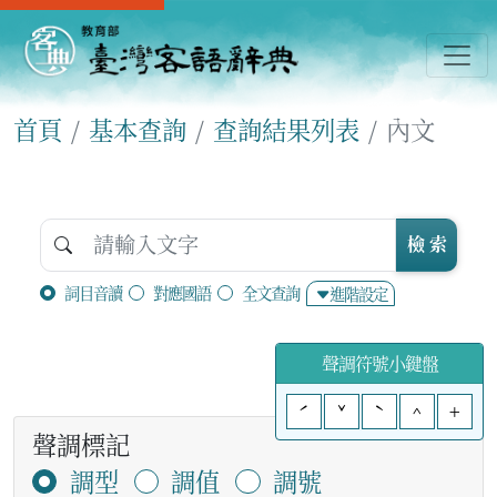
首頁
基本查詢
查詢結果列表
內文
檢 索
詞目音讀
對應國語
全文查詢
進階設定
聲調符號小鍵盤
ˊ
ˇ
ˋ
^
+
聲調標記
調型
調值
調號