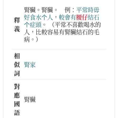
腎臟。腎臟。
例：
平常
時
毋
好
食水
个
人
，
較
會
有
腰仔
結石
釋
个
症頭
。
（平常不喜歡喝水的
義
人，比較容易有腎臟結石的毛
病。）
相
似
腎家
詞
對
應
腎臟
國
語