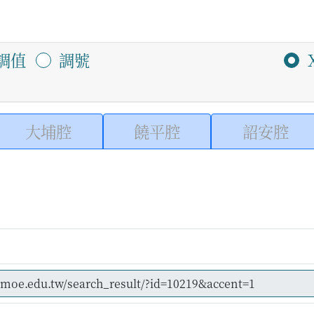
調值
調號
大埔腔
饒平腔
詔安腔