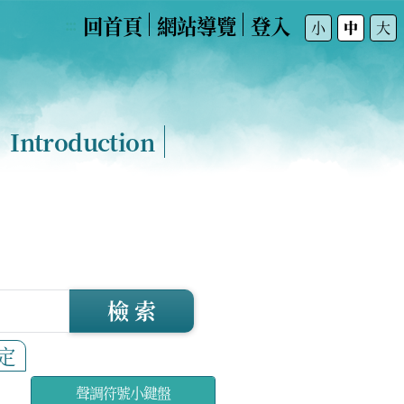
回首頁
網站導覽
登入
:::
小
中
大
Introduction
檢 索
定
聲調符號小鍵盤