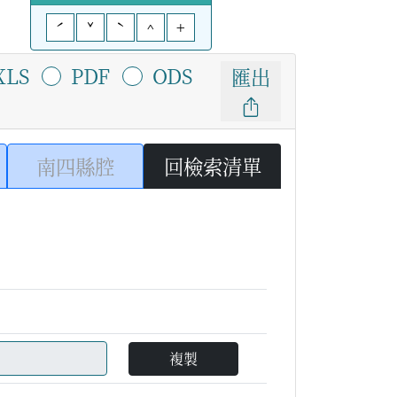
ˊ
ˇ
ˋ
^
+
XLS
PDF
ODS
匯出
南四縣腔
回檢索清單
複製