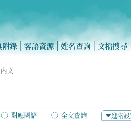
典附錄
客語資源
姓名查詢
文檔搜尋
內文
對應國語
全文查詢
進階設