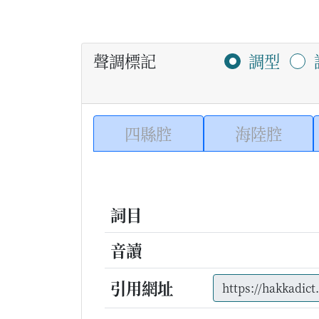
聲調標記
調型
四縣腔
海陸腔
詞目
音讀
引用網址