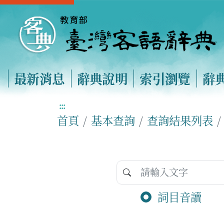
最新消息
辭典說明
索引瀏覽
辭
:::
首頁
基本查詢
查詢結果列表
詞目音讀