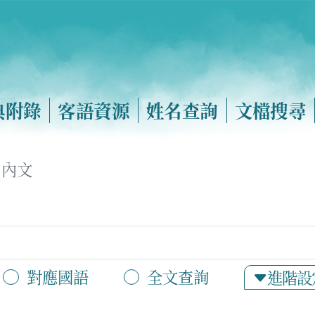
典附錄
客語資源
姓名查詢
文檔搜尋
內文
對應國語
全文查詢
進階設