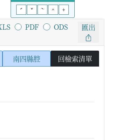
ˊ
ˇ
ˋ
^
+
XLS
PDF
ODS
匯出
南四縣腔
回檢索清單