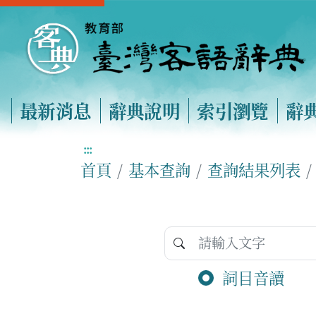
最新消息
辭典說明
索引瀏覽
辭
:::
首頁
基本查詢
查詢結果列表
詞目音讀