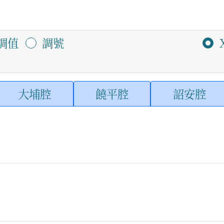
調值
調號
大埔腔
饒平腔
詔安腔