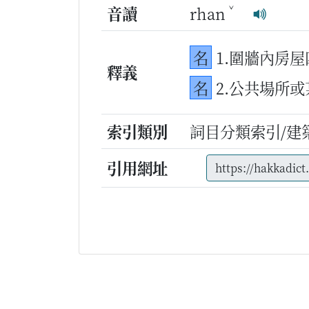
ˇ
音讀
rhan
名
1.圍牆內房
釋義
名
2.公共場所
索引類別
詞目分類索引/建
引用網址