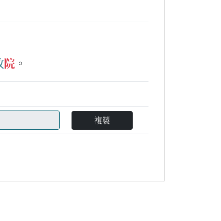
政
院
。
複製