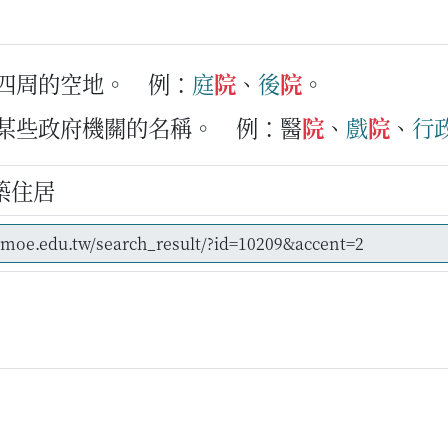
屋四周的空地。
例：
庭
院
、
後
院
。
或某些政府機關的名稱。
例：醫
院
、
戲
院
、
行
築住居