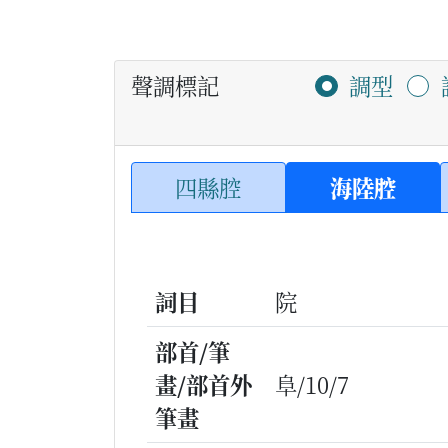
聲調標記
調型
四縣腔
海陸腔
詞目
院
部首/筆
畫/部首外
阜/10/7
筆畫