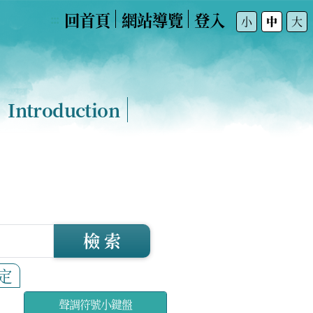
回首頁
網站導覽
登入
:::
小
中
大
Introduction
檢 索
定
聲調符號小鍵盤