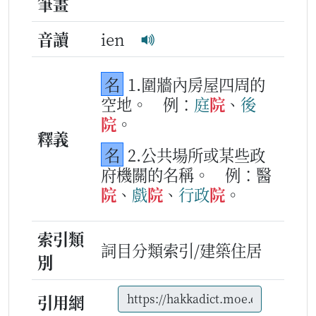
筆畫
音讀
ien
名
1.圍牆內房屋四周的
空地。
例：
庭
院
、
後
院
。
釋義
名
2.公共場所或某些政
府機關的名稱。
例：醫
院
、
戲
院
、
行政
院
。
索引類
詞目分類索引/建築住居
別
引用網