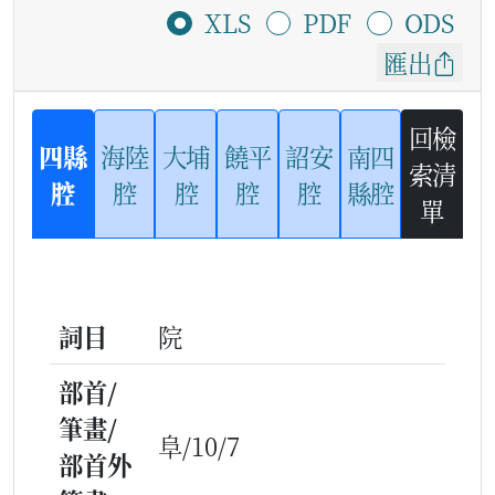
XLS
PDF
ODS
匯出
回檢
四縣
海陸
大埔
饒平
詔安
南四
索清
腔
腔
腔
腔
腔
縣腔
單
詞目
院
部首/
筆畫/
阜/10/7
部首外