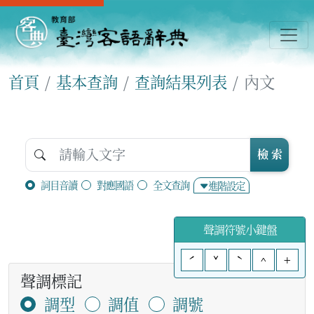
首頁
基本查詢
查詢結果列表
內文
檢 索
詞目音讀
對應國語
全文查詢
進階設定
聲調符號小鍵盤
ˊ
ˇ
ˋ
^
+
聲調標記
調型
調值
調號